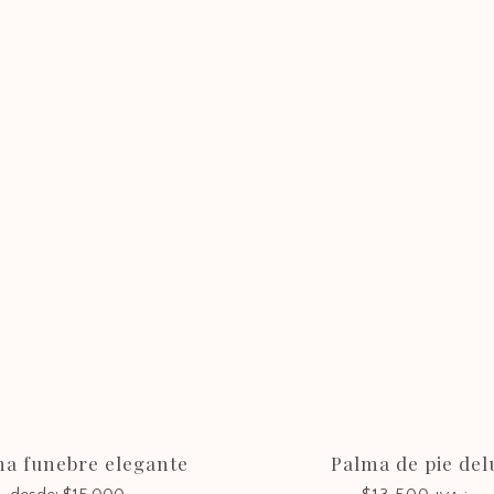
Consultas
floreria@castillaflores.com
¿Dudas? En Castilla Flores le asesoraremos con la
mayor profesionalidad.
a funebre elegante
Palma de pie del