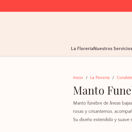
La Florería
Nuestros Servicio
Inicio
/
La Florería
/
Condole
Manto Fune
Manto fúnebre de líneas bajas
rosas y crisantemos, acompaña
Su diseño extendido y suave s