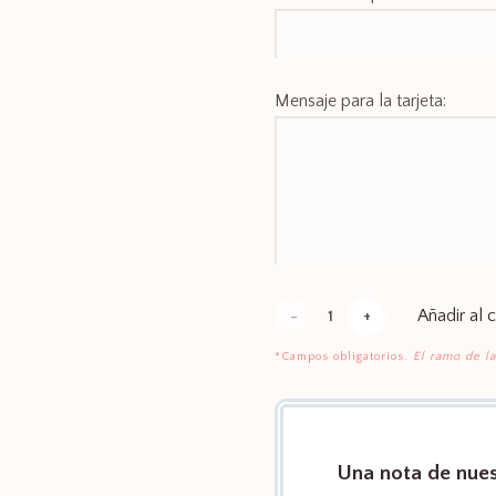
Mensaje para la tarjeta:
Añadir al c
Manto
Funebre
*Campos obligatorios.
El ramo de la
cantidad
Una nota de nuest