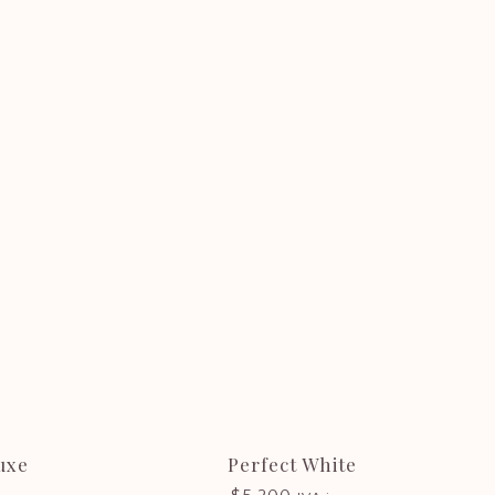
Ubicación
Uruguay
Treinta y Tres 1373
Ciudad Vieja,
Montevideo
uxe
Perfect White