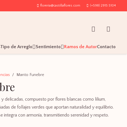
floreria@castillaflores.com
(+598) 2915 5104
s
Tipo de Arreglo
Sentimiento
Ramos de Autor
Contacto
ncias
/
Manto Funebre
bre
 y delicadas, compuesto por flores blancas como lilium,
das de follajes verdes que aportan naturalidad y equilibrio.
e integra con armonía, transmitiendo serenidad y respeto.