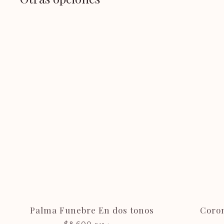
Atención
(+598) 2915 5104
|
(+598) 2916 5662
Lunes a Viernes: 9 - 18
Sábados: 8:30 - 12:30
Palma Funebre En dos tonos
Coron