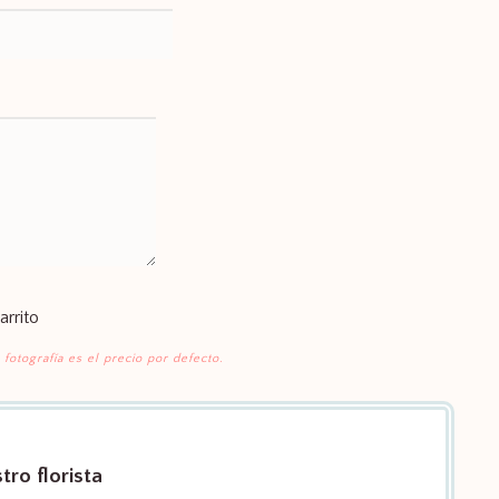
arrito
 fotografía es el precio por defecto.
ro florista