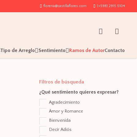
floreria@castillaflores.com
(+598) 2915 5104
s
Tipo de Arreglo
Sentimiento
Ramos de Autor
Contacto
Filtros de búsqueda
¿Qué sentimiento quieres expresar?
Agradecimiento
Amor y Romance
Bienvenida
Decir Adiós