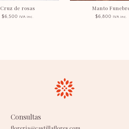
Cruz de rosas
Manto Funebr
$
6,500
$
6,800
IVA inc.
IVA inc.
Consultas
floreria@castillaflores.com