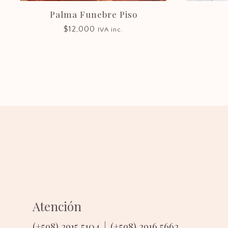
Palma Funebre Piso
$
12,000
IVA inc.
Atención
(+598) 2915 5104
|
(+598) 2916 5662