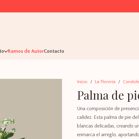
to
Ramos de Autor
Contacto
Inicio
/
La Florería
/
Condole
Palma de pi
Una composición de presenci
calidez. Esta palma de pie de
blancas delicadas, creando un
enmarca el arreglo, aportando