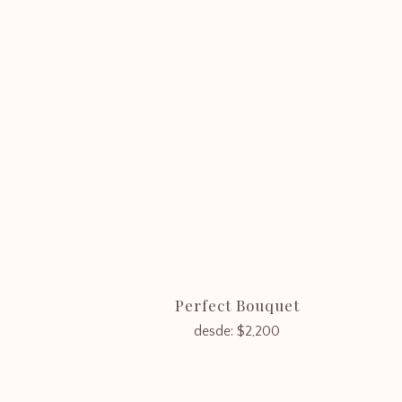
Ubicación
Uruguay
Treinta y Tres 1373
Ciudad Vieja,
Montevideo
Perfect Bouquet
desde:
$
2,200
a
Política de privacidad
Devoluciones y reembolsos