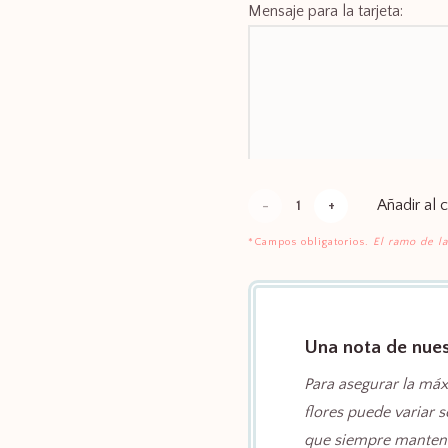
Mensaje para la tarjeta:
Añadir al c
Pink
Power
*Campos obligatorios.
El ramo de la
cantidad
Una nota de nuest
Para asegurar la máx
flores puede variar 
que siempre mantendr