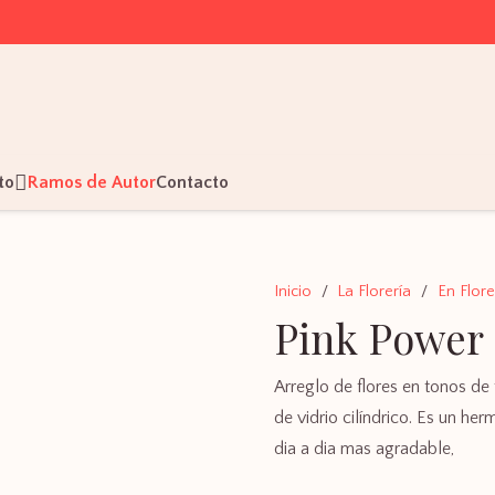
to
Ramos de Autor
Contacto
Inicio
/
La Florería
/
En Flor
Pink Power
Arreglo de flores en tonos de 
de vidrio cilíndrico. Es un h
dia a dia mas agradable,