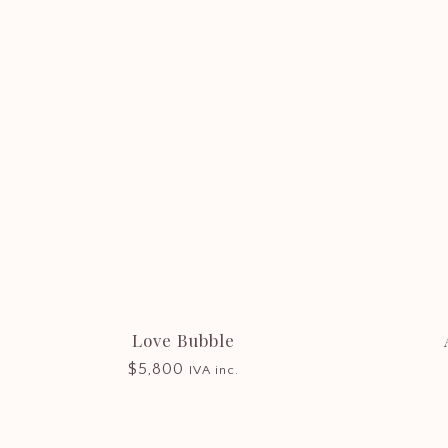
Atención
(+598) 2915 5104
|
(+598) 2916 5662
Lunes a Viernes: 9 - 18
Sábados: 8:30 - 12:30
Love Bubble
$
5,800
IVA inc.
©
2026 CASTILLA FLORES
WEB DISEÑADA Y RESPALDADA POR LA WEBERÍA