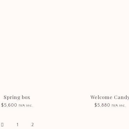
Consultas
floreria@castillaflores.com
¿Dudas? En Castilla Flores le asesoraremos con la
mayor profesionalidad.
Spring box
Welcome Cand
$
5,600
$
5,880
IVA inc.
IVA inc.
Mi cuenta
La Florerí
1
2