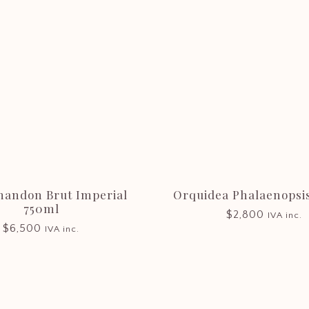
handon Brut Imperial
Orquidea Phalaenopsi
750ml
$
2,800
IVA inc.
$
6,500
IVA inc.