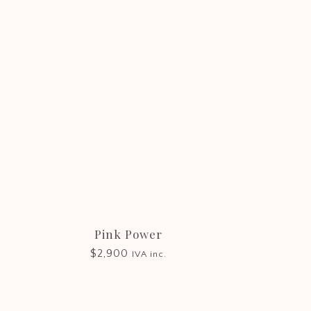
Atención
(+598) 2915 5104
|
(+598) 2916 5662
Lunes a Viernes: 9 - 18
Sábados: 8:30 - 12:30
Pink Power
$
2,900
IVA inc.
©
2026 CASTILLA FLORES
WEB DISEÑADA Y RESPALDADA POR LA WEBERÍA
HECHO CON ♡ EN PUNTA DEL ESTE · UY